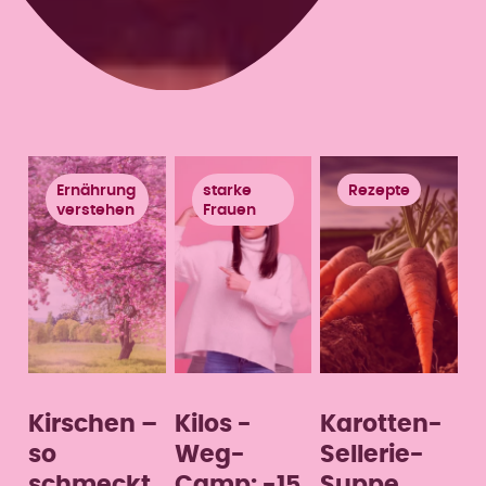
Ernährung
starke
Rezepte
verstehen
Frauen
Kirschen –
Kilos -
Karotten-
so
Weg-
Sellerie-
schmeckt
Camp: -15
Suppe