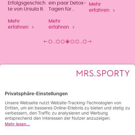
Erfolgsgeschich
ein paar Detox-
Community
Mehr
te von Ursula R.
Tagen für
brauchen.
erfahren
deinen Körper?
Mehr
Mehr
erfahren
erfahren
…
…
Karrierechancen
Franchise
Karriere
Service
Preise
Presse
Kontakt