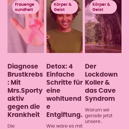
den Blutdruck
ähnlich positive
Lebensmittel
Frauenge
Körper &
Körper &
und den
Wirkung wie
oder
sundheit
Geist
Geist
Cholesterinspie
Sport hat.
Kohlenhydrate
gel auswirkt.
Regelmäßiges
können zu
Kraftausdauert
weitverbreitete
raining helfen
n
dir, damit du fit
Ernährungsmyt
und stark
hen führen, die
bleibst.
das
Verständnis für
eine gesunde
und
Diagnose
Detox: 4
Der
ausgewogene
Brustkrebs
Einfache
Lockdown
Ernährung
: Mit
Schritte für
Koller &
beeinträchtige
n.
Mrs.Sporty
eine
das Cave
aktiv
wohltuend
Syndrom
gegen die
e
Warum wir
Krankheit
Entgiftung.
gerade jetzt
unsere
Die
Wie wäre es mit
Mrs.Sporty