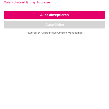
Leistungen
Fitness Standorte
Mrs.Sporty at Home
Magazin
Trainings
Unternehmen
Auszeichnungen und Kundenmeinungen
Trainer
Studienergebnisse
Probetraining
Orte mit mehreren Clubs
Berlin
Hamburg
Köln
München
NRW
Social Media