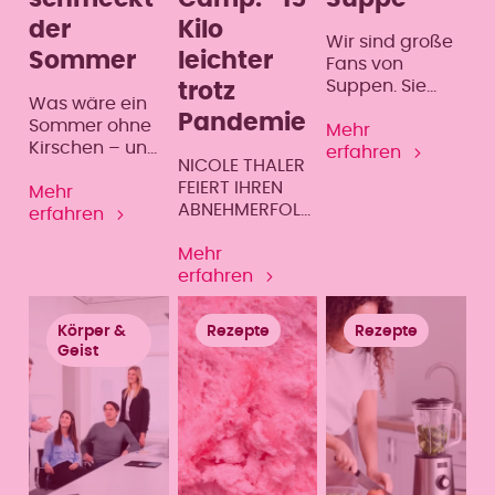
der
Kilo
Wir sind große
Sommer
leichter
Fans von
Suppen. Sie
trotz
Was wäre ein
sind schnell
Pandemie
Sommer ohne
gemacht und
Mehr
Kirschen – und
bekömmlich für
erfahren
NICOLE THALER
wer verbindet
den Magen. Die
FEIERT IHREN
mit diesem
Mehr
Basis für unser
ABNEHMERFOLG
Steinobst keine
erfahren
Rezept bilden
!
schönen
Karotten,
Mehr
Kindheitserinne
Sellerie und
erfahren
rungen?
Kokosmilch,
deshalb sättigt
die Suppe auch
Körper &
Rezepte
Rezepte
gut.
Geist