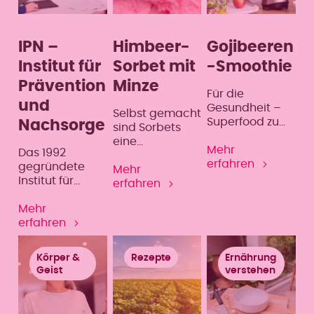
IPN –
Himbeer-
Gojibeeren
Institut für
Sorbet mit
-Smoothie
Prävention
Minze
Für die
und
Gesundheit –
Selbst gemacht
Superfood zum
Nachsorge
sind Sorbets
Frühstück.
eine
Mehr
Das 1992
kalorienarme
erfahren
gegründete
Alternative zu
Mehr
Institut für
Milcheis und
erfahren
Prävention und
sorgen für
Nachsorge
Mehr
köstliche
(IPN) positionier
erfahren
Erfrischung,
t sich als
nicht nur an
Partner für
heißen Tagen.
Körper &
Rezepte
Ernährung
Firmen und
Geist
verstehen
Institutionen im
Klimafeld
Gesundheit. IPN