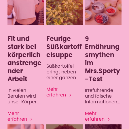
agiert als
Bindeglied
zwischen der
Wissenschaft,
dem
Auftraggeber
und dem
Fit und
Feurige
9
gesundheitsbe
stark bei
Süßkartoff
Ernährung
wussten
körperlich
elsuppe
smythen
Menschen.
anstrenge
im
Süßkartoffel
nder
Mrs.Sporty
bringt neben
einer ganzen
Arbeit
-Test
Bandbreite von
Vitaminen und
Mehr
In vielen
Irreführende
Mineralstoffen,
erfahren
Berufen wird
und falsche
auch einen
unser Körper
Informationen
sekundären
stark gefordert,
über
Pflanzenstoff
was leider nicht
Mehr
vegetarische
Mehr
mit sich, der
bedeutet, dass
erfahren
Ernährung,
erfahren
sich positiv auf
dies eine
fettreiche