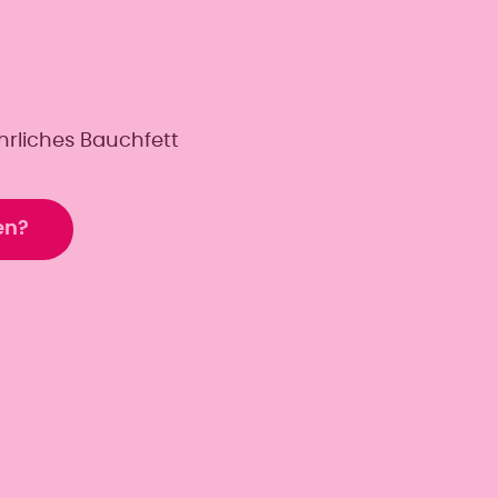
rliches Bauchfett
en?