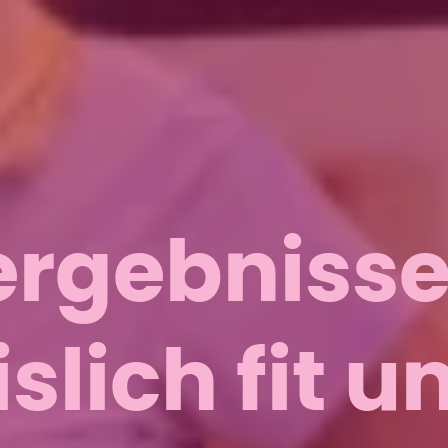
ergebnisse
lich fit u