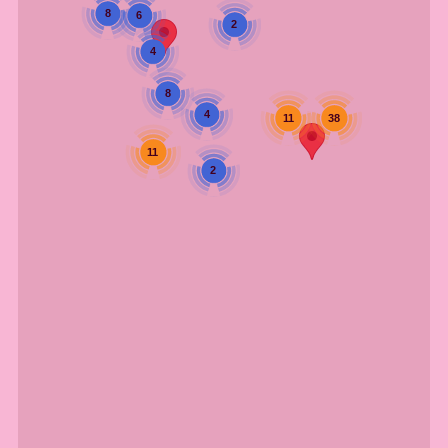
8
6
2
4
8
4
38
11
11
2