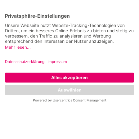
trainierst du ausschließlich mit anderen Frauen,
die ein ähnliches Ziel verfolgen wie du:
Abnehmen, Fitness, Haut- und Körperstraffung
oder Rückentraining. Genau das ist unser Fokus.
Wir begleiten und unterstützen Frauen jeden
Alters, jeder Herkunft und mit jeder Kondition auf
ihrem Weg in ein fittes Leben.
Du wirst bei uns von Beginn an in eine Gruppe
integriert. Niemand ist bei Mrs.Sporty auf sich
allein gestellt. Gemeinsam erreichen wir in
Kleingruppen das Ziel jedes Mitglieds. Dadurch,
dass unser Konzept speziell auf die Bedürfnisse
von Frauen zugeschnitten ist, wirst du schnell
erste Erfolge verspüren. Unser Gesamtkonzept ist
besonders effektiv und sehr gezielt. In nur 30
Minuten trainierst du bei Mrs.Sporty Berlin viele
verschiedene Muskeln. Unser funktionales
Training fokussiert sich auf die Rückenmuskeln,
Oberarmmuskeln, Bauchmuskeln, Gesäßmuskeln
und Wadenmuskeln. Ziel ist es, dir zu helfen,
deinen Alltag besser zu meistern. Du hast mehr
Energie und wirst während und nach dem