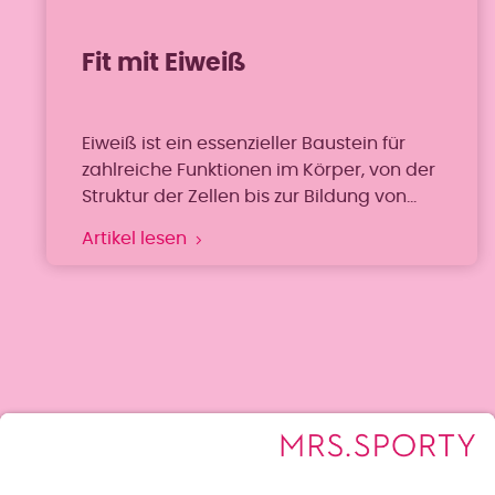
Fit mit Eiweiß
Eiweiß ist ein essenzieller Baustein für
zahlreiche Funktionen im Körper, von der
Struktur der Zellen bis zur Bildung von
Enzymen und Hormonen. Zudem fördert
Artikel lesen
Eiweiß ein starkes Immunsystem und
gewährleistet ein lang anhaltendes
Sättigungsgefühl und spielt eine
bedeutende Rolle bei der
Gewichtskontrolle.