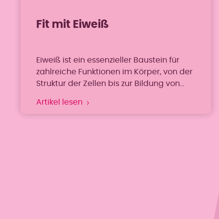
Fit mit Eiweiß
Eiweiß ist ein essenzieller Baustein für
zahlreiche Funktionen im Körper, von der
Struktur der Zellen bis zur Bildung von
Enzymen und Hormonen. Zudem fördert
Artikel lesen
Eiweiß ein starkes Immunsystem und
gewährleistet ein lang anhaltendes
Sättigungsgefühl und spielt eine
bedeutende Rolle bei der
Gewichtskontrolle.