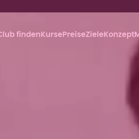
Club finden
Kurse
Preise
Ziele
Konzept
M