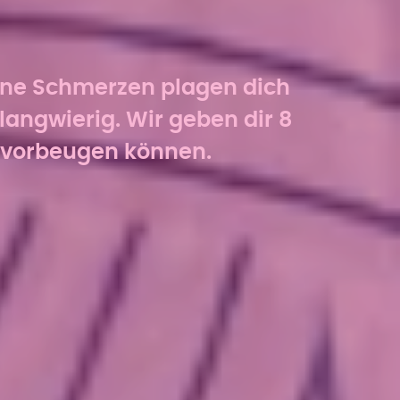
eine Schmerzen plagen dich
langwierig. Wir geben dir 8
n vorbeugen können.