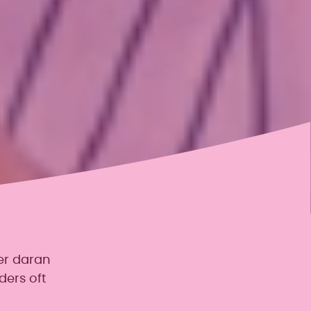
er daran
ders oft