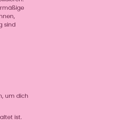
ermäßige
nnen,
g sind
n, um dich
tet ist.