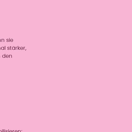
n sie
l stärker,
n den
lisieren: