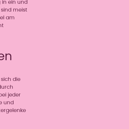
 in ein und
 sind meist
iel am
mt
en
sich die
durch
bei jeder
e und
tergelenke