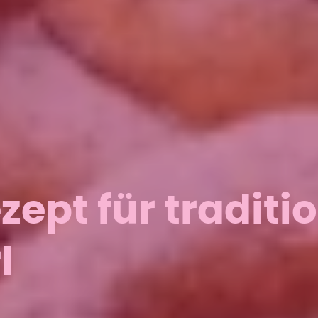
ept für traditio
l