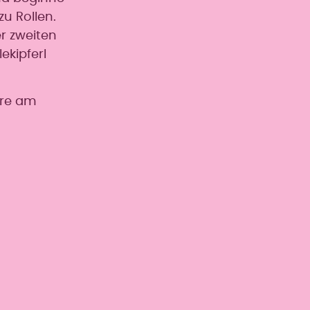
zu Rollen.
er zweiten
ekipferl
hre am