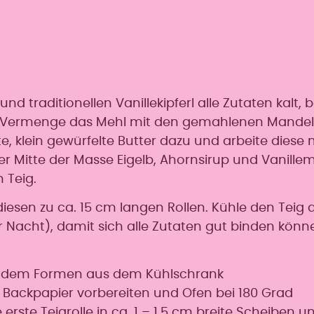
nd traditionellen Vanillekipferl alle Zutaten kalt,
ung. Vermenge das Mehl mit den gemahlenen Mand
e, klein gewürfelte Butter dazu und arbeite diese 
er Mitte der Masse Eigelb, Ahornsirup und Vanille
n Teig.
 diesen zu ca. 15 cm langen Rollen. Kühle den Teig
 Nacht), damit sich alle Zutaten gut binden könn
 vor dem Formen aus dem Kühlschrank
ackpapier vorbereiten und Ofen bei 180 Grad
erste Teigrolle in ca. 1 – 1,5 cm breite Scheiben 