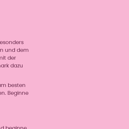
 besonders
eln und dem
mit der
mark dazu
 am besten
en. Beginne
und beginne