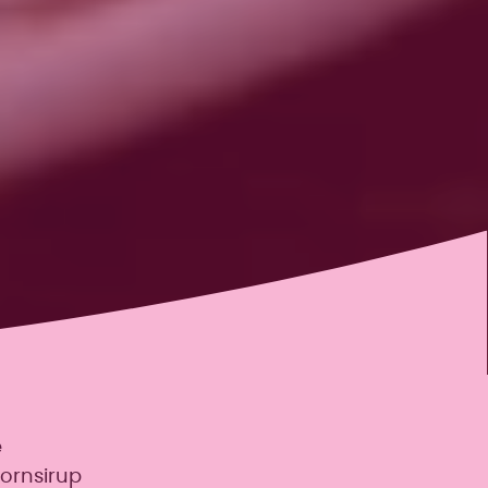
e
hornsirup