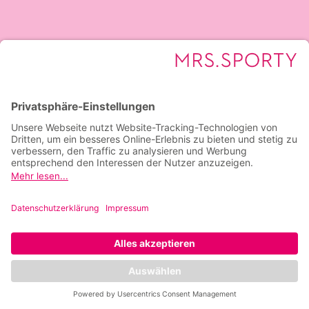
Social Media
Facebook
Instagram
YouTube
LinkedIn
Kontakt
Impressum
Privatsphäre-
Einstellungen
Datenschutz
*8 Wochen trainieren für einmalig 39 €, erst
danach startet deine Jahresmitgliedschaft.
Dieses Angebot gilt ausschließlich für die ersten