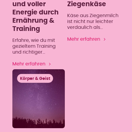
und voller
Ziegenkäse
Energie durch
Käse aus Ziegenmilch
Ernährung &
ist nicht nur leichter
verdaulich als
Training
herkömmlicher Käse
aus Kuhmilch,
Mehr erfahren
Erfahre, wie du mit
sondern besitzt auch
gezieltem Training
einen höheren Anteil
und richtiger
an Linolsäure und
Ernährung die
enthält kein Beta-
Wechseljahre aktiv
Mehr erfahren
Carotin, sondern nur
gestaltest – für mehr
Vitamin A. ZUTATEN
Energie, Wohlbefinden
Körper & Geist
FÜR 1 SALAT (2
und innere Balance.
PORTIONEN) 1
Eichblattsalat (rot) 1
Friséesalat 1 Birne 20 g
Walnüsse 2 EL
Himbeeressig 1 EL Senf
(Dijon empfohlen) 3 EL
[…]