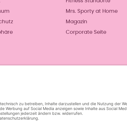
t
Fitness Standorte
sum
Mrs. Sporty at Home
chutz
Magazin
phäre
Corporate Seite