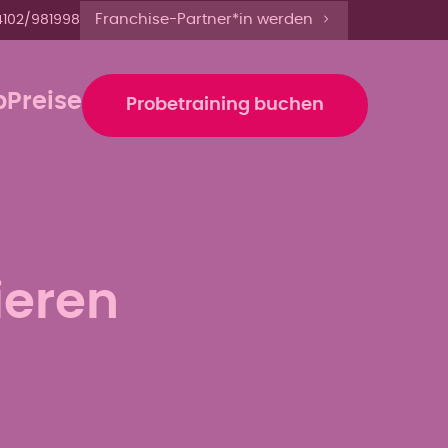
e bis 13 Uhr anmelden'
Franchise-Partner*in werden
4102/981998
b
Preise
Probetraining buchen
ieren