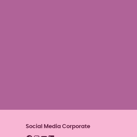
der deine Vorlieben
nd deine Zielerreichung
Social Media Corporate