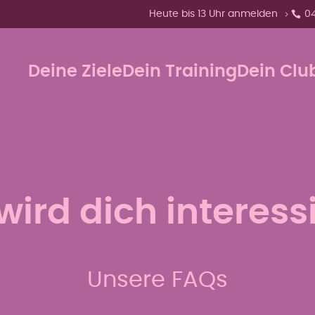
Zeige Menü-Unterpunkte von 'Heut
Heute bis 13 Uhr anmelden
0
Deine Ziele
Dein Training
Dein Clu
wird dich interess
Unsere FAQs