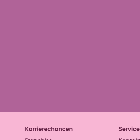
Beschwerden wie vermehrten Ha
Orgasmusstörungen sowie Inkonti
effektive Beckenbodentraining vo
reduziert diese Beschwerden nac
Karrierechancen
Service