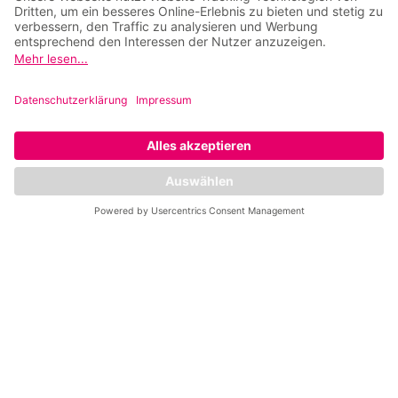
Kontakt
Impressum
Privatsphäre-
Einstellungen
Datenschutz
*8 Wochen trainieren für einmalig 39 €, erst
danach startet deine Jahresmitgliedschaft.
Dieses Angebot gilt ausschließlich für die ersten
50 Neumitglieder und ist nur bei erstmaligem
Abschluss einer Jahresmitgliedschaft nutzbar. Die
Mitgliedschaft beginnt erst nach Ablauf der 8-
wöchigen Startphase. Du kannst bis 14 Tage vor