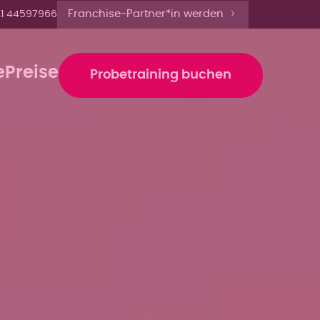
 16 Uhr anmelden'
Franchise-Partner*in werden
1 44597966
e
Preise
Probetraining buchen