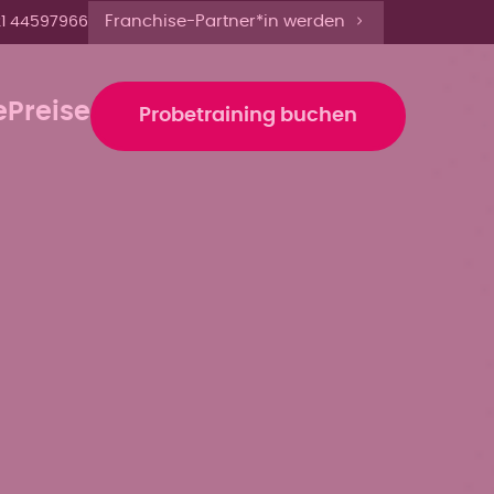
 14 Uhr anmelden'
Franchise-Partner*in werden
1 44597966
e
Preise
Probetraining buchen