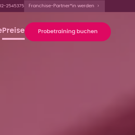
 bis 13 Uhr anmelden'
Franchise-Partner*in werden
02-2545375
e
Preise
Probetraining buchen