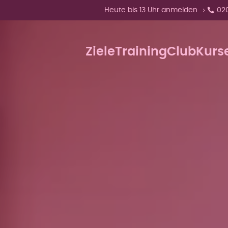
Zeige Menü-Unterpunkte von 'Heute
Heute bis 13 Uhr anmelden
02
Ziele
Training
Club
Kurs