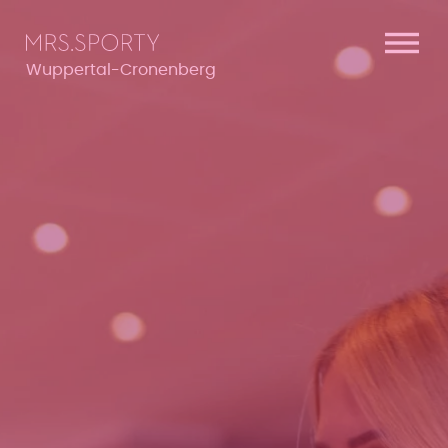
Menü überspringen
Menü überspringen
Wuppertal-Cronenberg