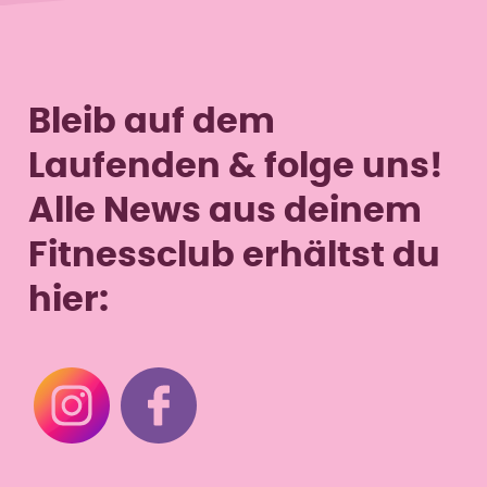
Do
9–13 & 16–19:30 Uhr
Fr
9–13 Uhr
Sa
10–13 Uhr
So
–
Bleib auf dem
Laufenden & folge uns!
Alle News aus deinem
Fitnessclub erhältst du
hier: