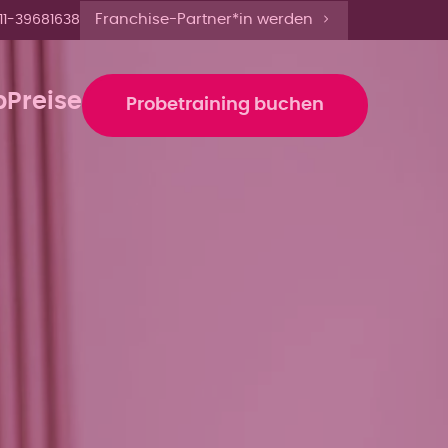
e bis 19 Uhr anmelden'
Franchise-Partner*in werden
11-39681638
b
Preise
Probetraining buchen