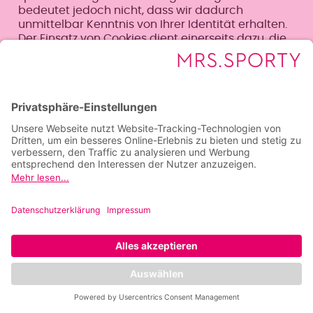
bedeutet jedoch nicht, dass wir dadurch
unmittelbar Kenntnis von Ihrer Identität erhalten.
Der Einsatz von Cookies dient einerseits dazu, die
Nutzung unseres Angebots für Sie angenehmer zu
gestalten. So setzen wir sogenannte Session-
Cookies ein, um zu erkennen, dass Sie einzelne
Seiten unserer Website bereits besucht haben.
Diese werden nach Verlassen unserer Seite
automatisch gelöscht.
Darüber hinaus setzen wir ebenfalls zur
Optimierung der Benutzerfreundlichkeit
temporäre Cookies ein, die für einen bestimmten
festgelegten Zeitraum auf Ihrem Endgerät
gespeichert werden. Besuchen Sie unsere Seite
erneut, um unsere Dienste in Anspruch zu
nehmen, wird automatisch erkannt, dass Sie
bereits bei uns waren und welche Eingaben und
Einstellungen sie getätigt haben, um diese nicht
noch einmal eingeben zu müssen.
Zum anderen setzten wir Cookies ein, um die
Nutzung unserer Website statistisch zu erfassen
und zum Zwecke der Optimierung unseres