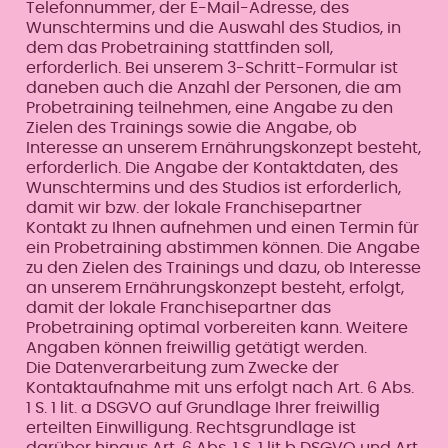
Telefonnummer, der E-Mail-Adresse, des
Wunschtermins und die Auswahl des Studios, in
dem das Probetraining stattfinden soll,
erforderlich. Bei unserem 3-Schritt-Formular ist
daneben auch die Anzahl der Personen, die am
Probetraining teilnehmen, eine Angabe zu den
Zielen des Trainings sowie die Angabe, ob
Interesse an unserem Ernährungskonzept besteht,
erforderlich. Die Angabe der Kontaktdaten, des
Wunschtermins und des Studios ist erforderlich,
damit wir bzw. der lokale Franchisepartner
Kontakt zu Ihnen aufnehmen und einen Termin für
ein Probetraining abstimmen können. Die Angabe
zu den Zielen des Trainings und dazu, ob Interesse
an unserem Ernährungskonzept besteht, erfolgt,
damit der lokale Franchisepartner das
Probetraining optimal vorbereiten kann. Weitere
Angaben können freiwillig getätigt werden.
Die Datenverarbeitung zum Zwecke der
Kontaktaufnahme mit uns erfolgt nach Art. 6 Abs.
1 S. 1 lit. a DSGVO auf Grundlage Ihrer freiwillig
erteilten Einwilligung. Rechtsgrundlage ist
darüber hinaus Art. 6 Abs, 1 S. 1 lit b DSGVO und Art.