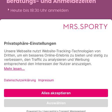
Beratungs- und Anmeldezeiten
Heute bis 18:30 Uhr anmelden
Mo
8:30–12 & 15–19:30 Uhr
Di
8:30–12 & 15–18:30 Uhr
Mi
8:30–12 & 15–19:30 Uhr
Do
8:30–12 & 15–18:30 Uhr
Fr
8:30–12 & 16–18:30 Uhr
Sa
9–12 Uhr
So
–
Bleib auf dem
Laufenden & folge uns!
Alle News aus deinem
Fitnessclub erhältst du
hier: