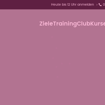
Zeige Menü-Unterpunkte von 'Heu
Heute bis 12 Uhr anmelden
0
Ziele
Training
Club
Kurs