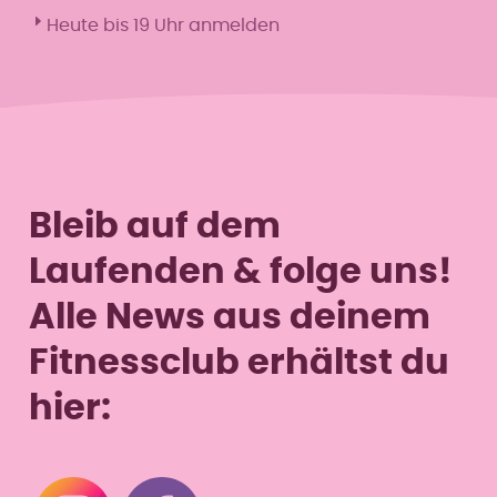
Heute bis 19 Uhr anmelden
Mo
8–12:30 & 16–19 Uhr
Di
8:30–12:30 & 16–19 Uhr
Mi
8–12:30 & 16–19 Uhr
Do
8:30–12:30 & 16–19 Uhr
Fr
8–12:30 & 15–18 Uhr
Sa
–
So
–
Bleib auf dem
Laufenden & folge uns!
Alle News aus deinem
Fitnessclub erhältst du
hier: