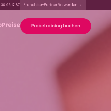
s 22 Uhr anmelden'
Franchise-Partner*in werden
 30 96 17 87
b
Preise
Probetraining buchen