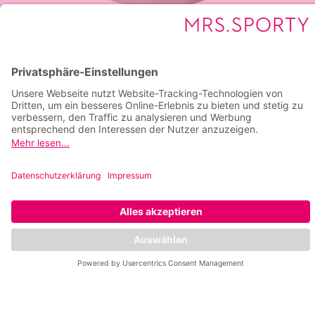
Als Mutter, Unternehmerin und
Sportlerin weiß ich, wie wichtig und
gleichzeitig herausfordernd es ist, sich
Zeit zu nehmen und sich aktiv um das
eigene Wohlbefinden zu kümmern.
Seit fast 20 Jahren bietet Mrs.Sporty die
Unterstützung, die dir dabei hilft, die beste Version
deiner Selbst zu werden, damit du fit, belastbar
und ausgeglichen deinen Alltag meistern kannst.
Das Team vor Ort konzentriert sich zu 100 Prozent
auf deine sportlichen und gesundheitlichen
Bedürfnisse. Mit den zusätzlichen neuen
Angeboten, wie Online-Live Classes,
Gruppenkurse und Beckenbodentraining
erreichst du deine individuellen Ziele noch besser.
Starte auch du jetzt deine Wohlfühlreise.
Stefanie Graf
Mrs.Sporty Botschafterin und