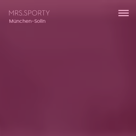
Menü überspringen
Menü überspringen
München-Solln