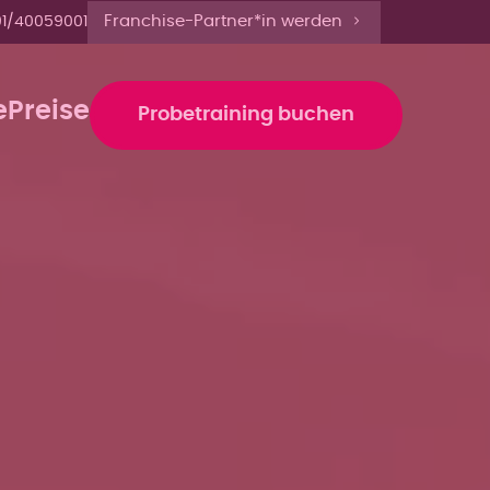
 bis 12 Uhr anmelden'
Franchise-Partner*in werden
1/40059001
e
Preise
Probetraining buchen