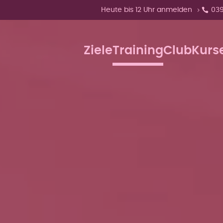
Zeige Menü-Unterpunkte von 'Heute
Heute bis 12 Uhr anmelden
039
Ziele
Training
Club
Kurs