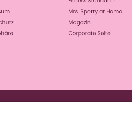
t
Fitness Standorte
sum
Mrs. Sporty at Home
chutz
Magazin
phäre
Corporate Seite