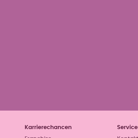
Beschwerden wie vermehrten Ha
Orgasmusstörungen sowie Inkonti
effektive Beckenbodentraining vo
reduziert diese Beschwerden nac
Karrierechancen
Service