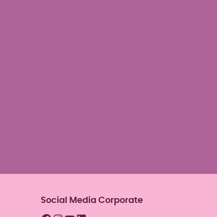
der deine Vorlieben
nd deine Zielerreichung
Social Media Corporate