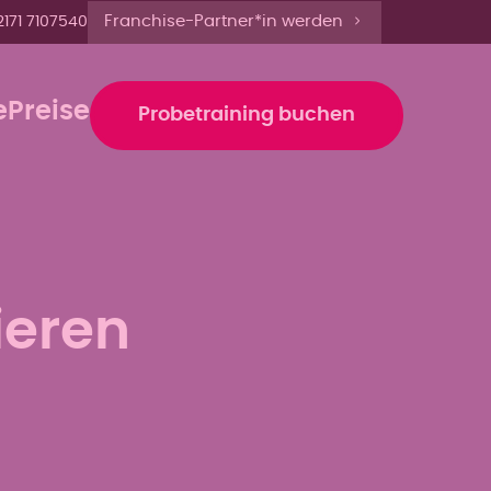
te bis 12 Uhr anmelden'
Franchise-Partner*in werden
2171 7107540
e
Preise
Probetraining buchen
ieren