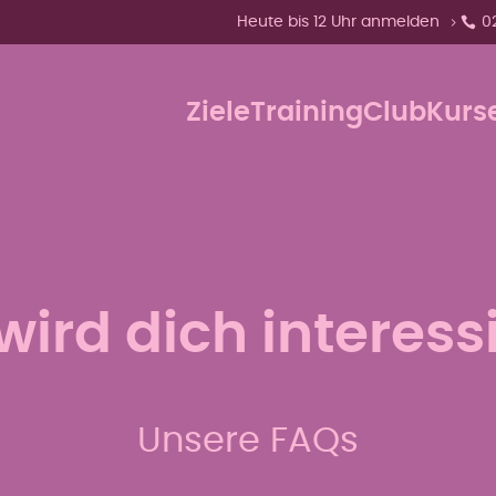
Zeige Menü-Unterpunkte von 'Heu
Heute bis 12 Uhr anmelden
0
Ziele
Training
Club
Kurs
wird dich interess
Unsere FAQs