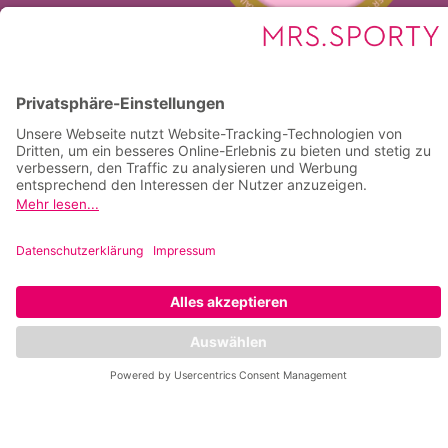
Kontakt und
Öffnungszeiten
Kontakt
Katrin Steidle
Inhaber: Katrin Steidle
Lutherplatz 9
78462 Konstanz
075312841626
club01konstanz@t-online.de