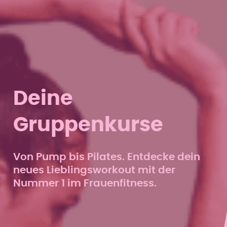
Deine
Gruppenkurse
Von Pump bis Pilates. Entdecke dein
neues Lieblingsworkout mit der
Nummer 1 im Frauenfitness.