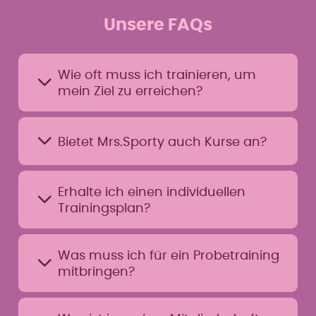
Unsere FAQs
Wie oft muss ich trainieren, um
mein Ziel zu erreichen?
Das Mrs.Sporty Trainingskonzept
Bietet Mrs.Sporty auch Kurse an?
ist so aufgebaut, dass du mit
bereits 2-3 Trainingseinheiten
pro Woche á 30 Minuten dein Ziel
Bei Mrs.Sporty findest du eine
erreichen kannst.
Erhalte ich einen individuellen
Auswahl an unterschiedlichen
Trainingsplan?
Gruppentrainings nur für Frauen.
Wechselnde individuelle Kurse
sorgen stets für Abwechslung.
Sei es Abnehmen, Körper straffen
Was muss ich für ein Probetraining
oder Rückenschmerzen lindern.
mitbringen?
Damit du dein Ziel erreichst,
erhältst du einen individuellen
Trainingsplan, der auf deine
Für dein kostenloses