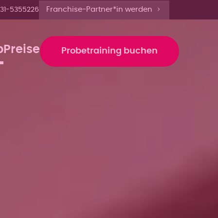
'Heute nur trainieren'
Franchise-Partner*in werden
31-5355226
b
Preise
Probetraining buchen