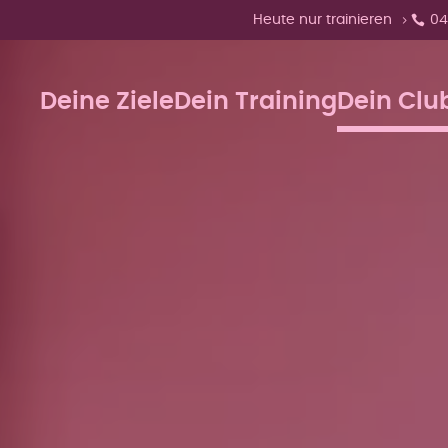
Zeige Menü-Unterpunkte von 
Heute nur trainieren
04
Deine Ziele
Dein Training
Dein Clu