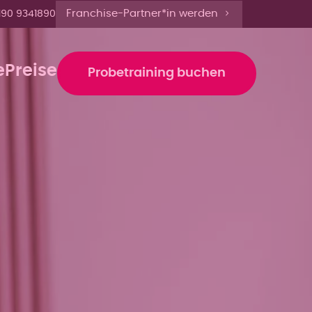
9 Uhr anmelden'
Franchise-Partner*in werden
190 9341890
e
Preise
Probetraining buchen