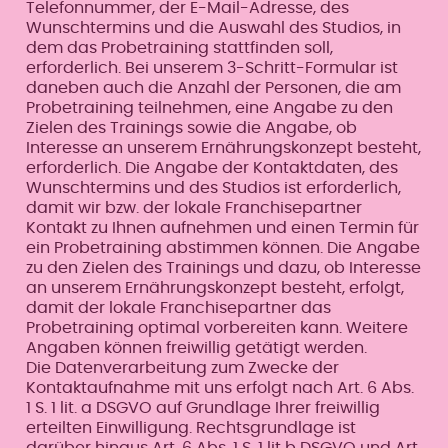
Telefonnummer, der E-Mail-Adresse, des
Wunschtermins und die Auswahl des Studios, in
dem das Probetraining stattfinden soll,
erforderlich. Bei unserem 3-Schritt-Formular ist
daneben auch die Anzahl der Personen, die am
Probetraining teilnehmen, eine Angabe zu den
Zielen des Trainings sowie die Angabe, ob
Interesse an unserem Ernährungskonzept besteht,
erforderlich. Die Angabe der Kontaktdaten, des
Wunschtermins und des Studios ist erforderlich,
damit wir bzw. der lokale Franchisepartner
Kontakt zu Ihnen aufnehmen und einen Termin für
ein Probetraining abstimmen können. Die Angabe
zu den Zielen des Trainings und dazu, ob Interesse
an unserem Ernährungskonzept besteht, erfolgt,
damit der lokale Franchisepartner das
Probetraining optimal vorbereiten kann. Weitere
Angaben können freiwillig getätigt werden.
Die Datenverarbeitung zum Zwecke der
Kontaktaufnahme mit uns erfolgt nach Art. 6 Abs.
1 S. 1 lit. a DSGVO auf Grundlage Ihrer freiwillig
erteilten Einwilligung. Rechtsgrundlage ist
darüber hinaus Art. 6 Abs, 1 S. 1 lit b DSGVO und Art.