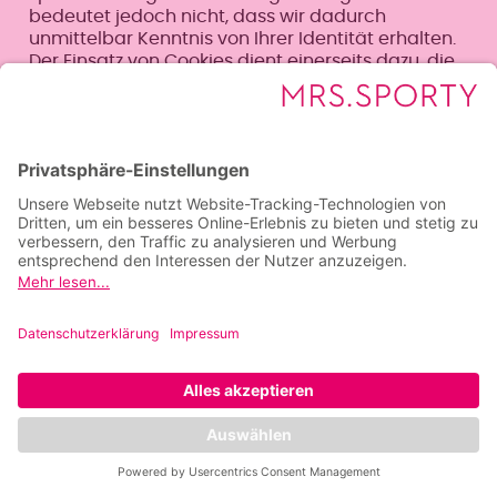
bedeutet jedoch nicht, dass wir dadurch
unmittelbar Kenntnis von Ihrer Identität erhalten.
Der Einsatz von Cookies dient einerseits dazu, die
Nutzung unseres Angebots für Sie angenehmer zu
gestalten. So setzen wir sogenannte Session-
Cookies ein, um zu erkennen, dass Sie einzelne
Seiten unserer Website bereits besucht haben.
Diese werden nach Verlassen unserer Seite
automatisch gelöscht.
Darüber hinaus setzen wir ebenfalls zur
Optimierung der Benutzerfreundlichkeit
temporäre Cookies ein, die für einen bestimmten
festgelegten Zeitraum auf Ihrem Endgerät
gespeichert werden. Besuchen Sie unsere Seite
erneut, um unsere Dienste in Anspruch zu
nehmen, wird automatisch erkannt, dass Sie
bereits bei uns waren und welche Eingaben und
Einstellungen sie getätigt haben, um diese nicht
noch einmal eingeben zu müssen.
Zum anderen setzten wir Cookies ein, um die
Nutzung unserer Website statistisch zu erfassen
und zum Zwecke der Optimierung unseres