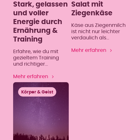
Stark, gelassen
Salat mit
und voller
Ziegenkäse
Energie durch
Käse aus Ziegenmilch
Ernährung &
ist nicht nur leichter
verdaulich als
Training
herkömmlicher Käse
aus Kuhmilch,
Mehr erfahren
Erfahre, wie du mit
sondern besitzt auch
gezieltem Training
einen höheren Anteil
und richtiger
an Linolsäure und
Ernährung die
enthält kein Beta-
Wechseljahre aktiv
Mehr erfahren
Carotin, sondern nur
gestaltest – für mehr
Vitamin A. ZUTATEN
Energie, Wohlbefinden
Körper & Geist
FÜR 1 SALAT (2
und innere Balance.
PORTIONEN) 1
Eichblattsalat (rot) 1
Friséesalat 1 Birne 20 g
Walnüsse 2 EL
Himbeeressig 1 EL Senf
(Dijon empfohlen) 3 EL
[…]