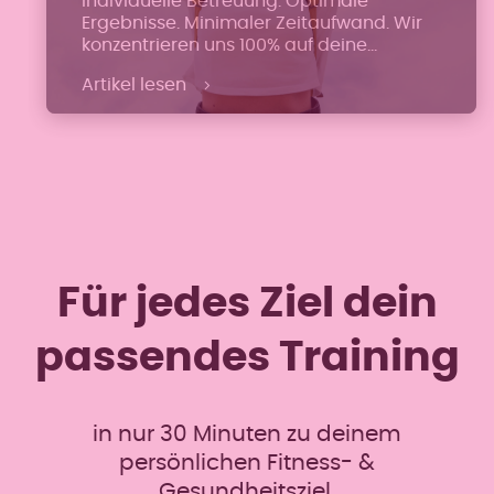
Individuelle Betreuung. Optimale
Ergebnisse. Minimaler Zeitaufwand. Wir
konzentrieren uns 100% auf deine
sportlichen und gesundheitlichen
Artikel lesen
Bedürfnisse.
Für jedes Ziel dein
passendes Training
in nur 30 Minuten zu deinem
persönlichen Fitness- &
Gesundheitsziel.