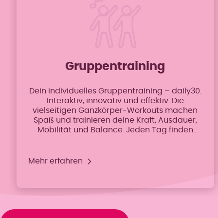
Gruppen­training
Dein individuelles Gruppentraining – daily30.
Interaktiv, innovativ und effektiv. Die
vielseitigen Ganzkörper-Workouts machen
Spaß und trainieren deine Kraft, Ausdauer,
Mobilität und Balance. Jeden Tag finden
abwechslungsreiche Trainingskurse statt.
Spaß, Motivation und Effektivität garantiert.
Egal ob Einsteigerin oder Fortgeschrittene –
Mehr erfahren
die Übungen sind auf dein Fitnesslevel
abgestimmt.