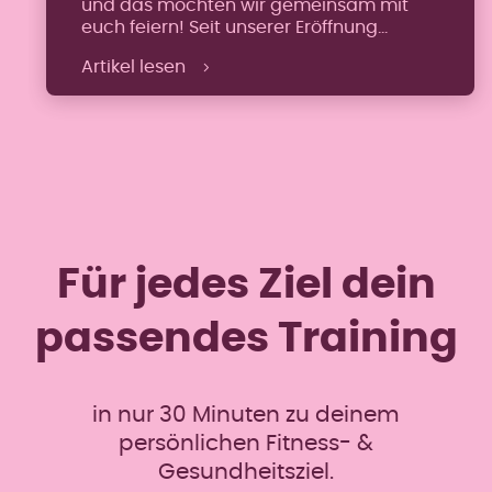
und das möchten wir gemeinsam mit
euch feiern! Seit unserer Eröffnung
begleiten wir Frauen auf ihrem Weg zu
Artikel lesen
mehr Fitness, Gesundheit und
Wohlbefinden. Dieses besondere
Jubiläum möchten wir nutzen, um Danke
zu sagen: für das Vertrauen unserer
Mitglieder, für die vielen gemeinsamen
Trainingsmomente und für die tolle
Community, die […]
Für jedes Ziel dein
passendes Training
in nur 30 Minuten zu deinem
persönlichen Fitness- &
Gesundheitsziel.