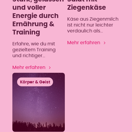
und voller
Ziegenkäse
Energie durch
Käse aus Ziegenmilch
Ernährung &
ist nicht nur leichter
verdaulich als
Training
herkömmlicher Käse
aus Kuhmilch,
Mehr erfahren
Erfahre, wie du mit
sondern besitzt auch
gezieltem Training
einen höheren Anteil
und richtiger
an Linolsäure und
Ernährung die
enthält kein Beta-
Wechseljahre aktiv
Mehr erfahren
Carotin, sondern nur
gestaltest – für mehr
Vitamin A. ZUTATEN
Energie, Wohlbefinden
Körper & Geist
FÜR 1 SALAT (2
und innere Balance.
PORTIONEN) 1
Eichblattsalat (rot) 1
Friséesalat 1 Birne 20 g
Walnüsse 2 EL
Himbeeressig 1 EL Senf
(Dijon empfohlen) 3 EL
[…]