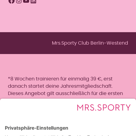
Facebook
Instagram
YouTube
LinkedIn
Mrs.Sporty Club Berlin-Westend
*8 Wochen trainieren für einmalig 39 €, erst
danach startet deine Jahresmitgliedschaft.
Dieses Angebot gilt ausschließlich für die ersten
50 Neumitglieder und ist nur bei erstmaligem
Abschluss einer Jahresmitgliedschaft nutzbar. Die
Mitgliedschaft beginnt erst nach Ablauf der 8-
wöchigen Startphase. Du kannst bis 14 Tage vor
Ende der Startphase per Sonderkündigung