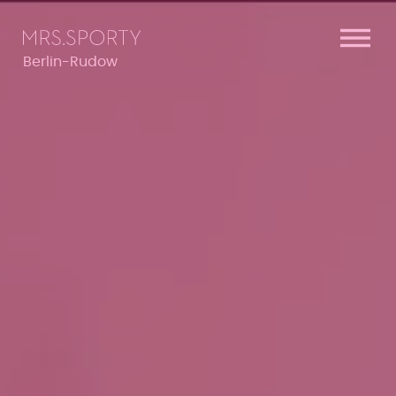
Menü überspringen
Menü überspringen
Berlin-Rudow