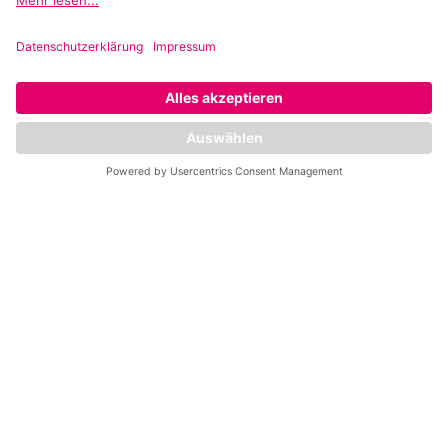
Mo
9–12 Uhr
Di
9–12 & 15–18 Uhr
Mi
9–12 & 15–19 Uhr
Do
15–18 Uhr
Fr
9–12 Uhr
Sa
–
So
–
Bleib auf dem
Laufenden & folge uns!
Alle News aus deinem
Fitnessclub erhältst du
hier: