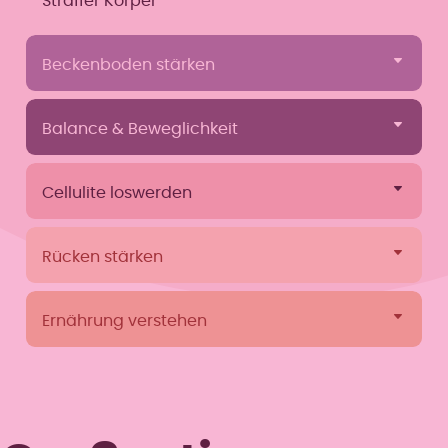
Straffer Körper
Beckenboden stärken
Balance & Beweglichkeit
Cellulite loswerden
Balance &
Rücken stärken
Beweglichkeit
Ernährung verstehen
Beweglichkeit verbessern mit
dem Training von Mrs.Sporty