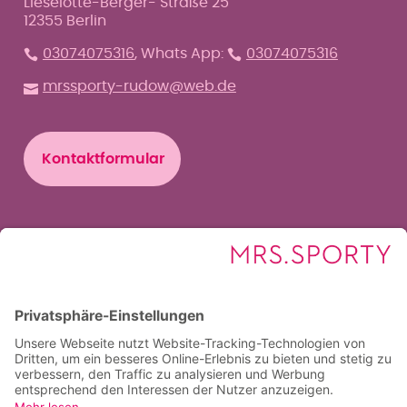
Lieselotte-Berger- Straße 25
12355 Berlin
03074075316
, Whats App:
03074075316
mrssporty-rudow@web.de
Kontaktformular
Trainingszeiten
Wir sind täglich von 6-22 Uhr für euch geöffnet!
Beratungs- und Anmeldezeiten
Heute bis 12 Uhr anmelden