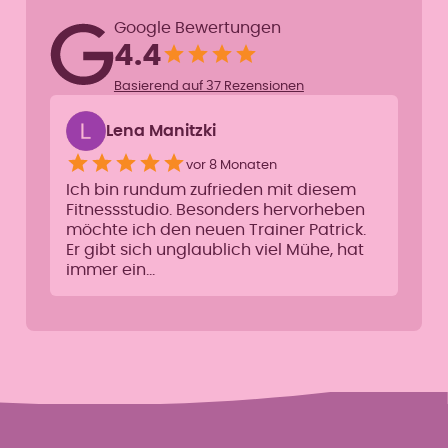
Google Bewertungen
4.4
Basierend auf 37 Rezensionen
Lena Manitzki
vor 8 Monaten
Ich bin rundum zufrieden mit diesem
Fitnessstudio. Besonders hervorheben
möchte ich den neuen Trainer Patrick.
Er gibt sich unglaublich viel Mühe, hat
immer ein…
Abnehmen
Straffer Körper
Muskeln machen schlank.