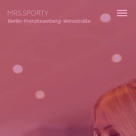
Menü überspringen
Menü überspringen
Berlin-Prenzlauerberg-Winsstraße