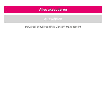
Franchise
Stellenangebote
Service
Kontakt
Impressum
Datenschutz
Privatsphäre
Leistungen
Fitness Standorte
Mrs. Sporty at Home