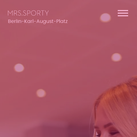
Menü überspringen
Menü überspringen
Berlin-Karl-August-Platz