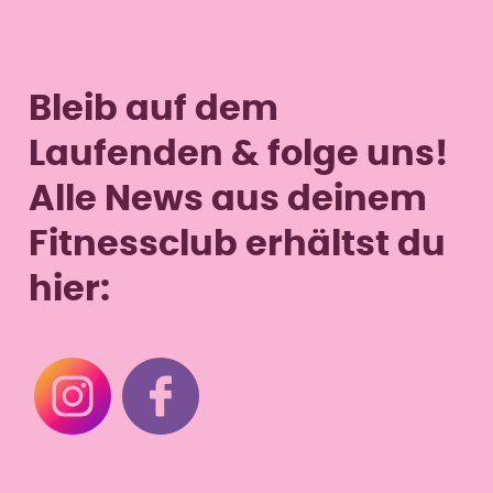
Fr
9–13 & 15–18 Uhr
Sa
9–12 Uhr
So
–
Bleib auf dem
Laufenden & folge uns!
Alle News aus deinem
Fitnessclub erhältst du
hier: