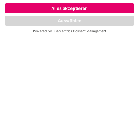
komm einfach vorbei, lerne uns
kennen und lass dich beraten.
Deinen
Wunschtermin im
Mrs.Sporty Club
Kiel-Wik wählen
Wir melden uns bei dir und bestätigen
deinen Wunschtermin.
Datum wählen
*