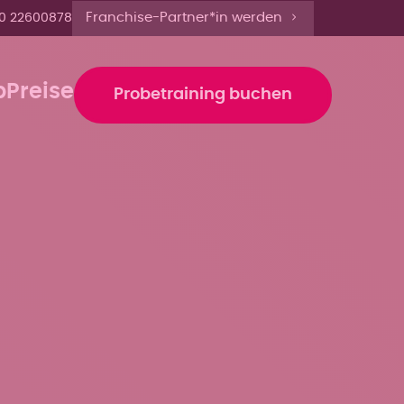
 bis 19 Uhr anmelden'
Franchise-Partner*in werden
0 22600878
b
Preise
Probetraining buchen