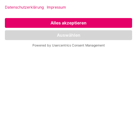
Probetraining
buchen
Wähle deinen Wunschtermin für
ein kostenloses Probetraining oder
komm einfach vorbei, lerne uns
kennen und lass dich beraten.
Deinen
Wunschtermin im