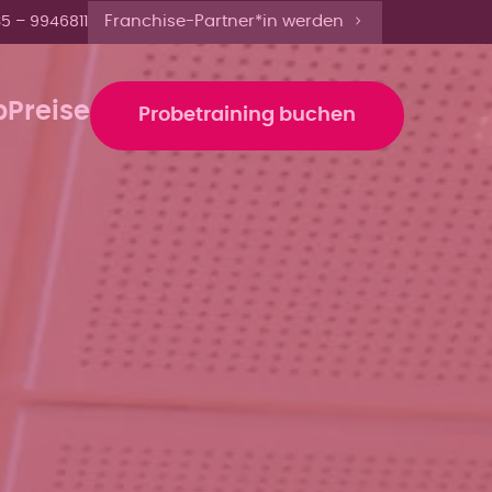
bis 13 Uhr anmelden'
Franchise-Partner*in werden
5 – 9946811
b
Preise
Probetraining buchen