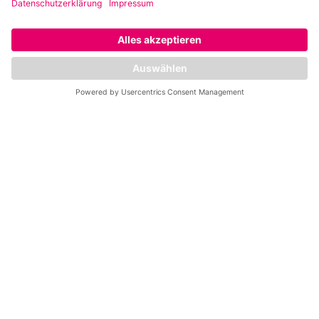
Montag
Dienstag
11:45 Uhr bis 12:30 Uhr
8:30 Uhr bis 9:15 Uh
Functional
Pilates
16:15 Uhr bis 17:00 Uhr
17:45 Uhr bis 18:30 
Pilates
Functional
17:45 Uhr bis 18:30 Uhr
Pump