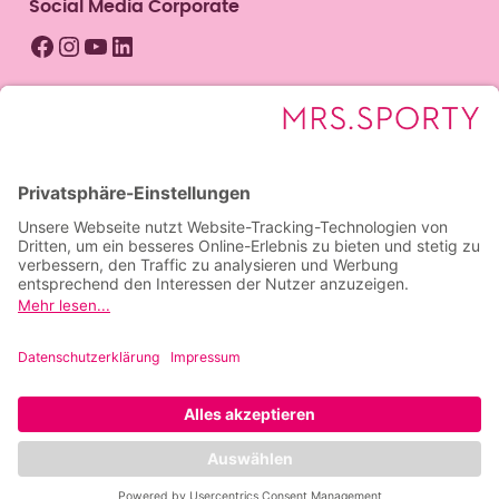
Social Media Corporate
Facebook
Instagram
YouTube
LinkedIn
Mrs.Sporty Club Berlin-Karlshorst
* Trainiere an 7 aufeinanderfolgenden Tagen
kostenlos. Nur für Interessentinnen, die noch nicht
Mitglied sind. Nur einmal einzulösen. Nicht
verkäuflich.
© 2026 Mrs.Sporty