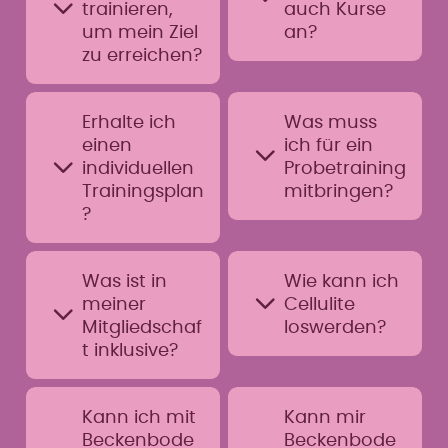
trainieren,
auch Kurse
um mein Ziel
an?
zu erreichen?
Bei
Mrs.Spo
Das
Erhalte ich
Was muss
rty
Mrs.Spo
einen
ich für ein
findest
rty
du eine
individuellen
Trainin
Probetraining
Auswah
gskonze
Trainingsplan
mitbringen?
l an
pt ist so
?
untersc
aufgeb
Für dein
hiedlich
aut,
kostenl
en
Sei es
dass du
Was ist in
Wie kann ich
oses
Gruppe
Abneh
mit
meiner
Cellulite
Probetr
ntrainin
men,
bereits
aining
gs nur
Mitgliedschaf
Körper
loswerden?
2-3
benötig
für
straffen
Trainin
t inklusive?
st du
Frauen.
oder
gseinhe
Durch
nur
Wechse
Rücken
iten pro
gezielte
Bei uns
deine
lnde
schmer
Woche
Kann ich mit
Kann mir
s
bekom
Sportkle
individu
zen
á 30
Beckenbode
Beckenbode
Krafttra
mst du
idung
elle
lindern.