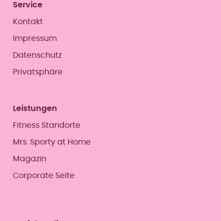
enz
unterst
Service
leiden.
ützt.
Kontakt
Das
effektiv
Impressum
e
Becken
Datenschutz
bodentr
Privatsphäre
aining
von
Mrs.Spo
rty
Leistungen
reduzier
t diese
Fitness Standorte
Beschw
erden
Mrs. Sporty at Home
nachwe
Magazin
islich.
Corporate Seite